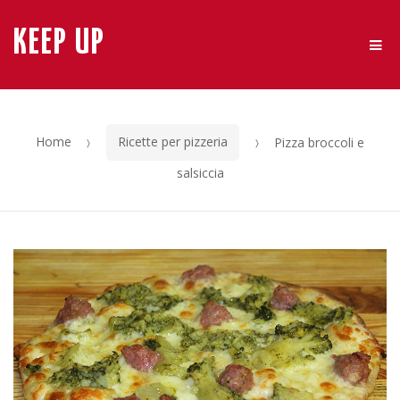
KEEP UP
Me
Skip
Skip
to
to
navigation
content
Home
Ricette per pizzeria
Pizza broccoli e
salsiccia