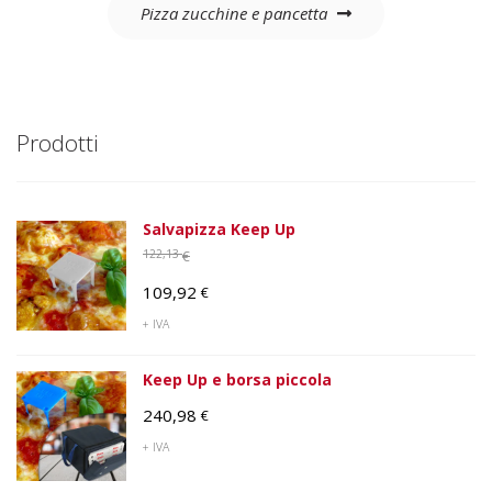
Pizza zucchine e pancetta
Prodotti
Salvapizza Keep Up
122,13
€
Il
109,92
€
prezzo
Il
+ IVA
originale
prezzo
era:
Keep Up e borsa piccola
attuale
122,13 €.
è:
240,98
€
109,92 €.
+ IVA